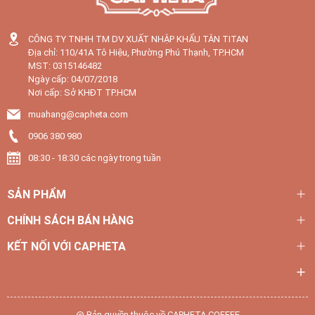
CÔNG TY TNHH TM DV XUẤT NHẬP KHẨU TÂN TITAN
Địa chỉ: 110/41A Tô Hiệu, Phường Phú Thạnh, TP.HCM
MST: 0315146482
Ngày cấp: 04/07/2018
Nơi cấp: Sở KHĐT TP.HCM
muahang@capheta.com
0906 380 980
08:30 - 18:30 các ngày trong tuần
SẢN PHẨM
CHÍNH SÁCH BÁN HÀNG
KẾT NỐI VỚI CAPHETA
@ Bản quyền thuộc về CAPHETA COFFEE