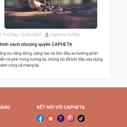
Thứ Sáu, 13/05/2022
Capheta Coffee
hính sách nhượng quyền CAPHETA
ằng sự năng động, sáng tạo và đón đầu xu hướng phát
riển cà phê trong tương lai, chúng tôi đã bắt đầu xây dựng
hành công và mang lại...
HÀNG
KẾT NỐI VỚI CAPHETA