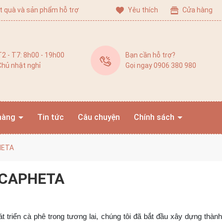
t quà và sản phẩm hỗ trợ
Yêu thích
Cửa hàng
T2 - T7: 8h00 - 19h00
Bạn cần hỗ trợ?
Chủ nhật nghỉ
Gọi ngay 0906 380 980
hàng
Tin tức
Câu chuyện
Chính sách
HETA
n CAPHETA
triển cà phê trong tương lai, chúng tôi đã bắt đầu xây dựng thàn