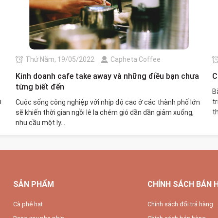
Thứ Năm, 19/05/2022
Capheta Coffee
Kinh doanh cafe take away và những điều bạn chưa
C
từng biết đến
B
i
t
Cuộc sống công nghiệp với nhịp độ cao ở các thành phố lớn
t
sẽ khiến thời gian ngồi lê la chém gió dần dần giảm xuống,
nhu cầu một ly...
SẢN PHẨM
CHÍNH SÁCH BÁN 
Cà phê hạt
Chính sách đổi trả hàng