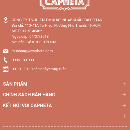
CÔNG TY TNHH TM DV XUẤT NHẬP KHẨU TÂN TITAN
Địa chỉ: 110/41A Tô Hiệu, Phường Phú Thạnh, TP.HCM
MST: 0315146482
Ngày cấp: 04/07/2018
Nơi cấp: Sở KHĐT TP.HCM
muahang@capheta.com
0906 380 980
08:30 - 18:30 các ngày trong tuần
SẢN PHẨM
CHÍNH SÁCH BÁN HÀNG
KẾT NỐI VỚI CAPHETA