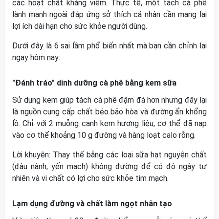
các hoạt chất kháng viêm. Thực tế, một tách cà phê
lành mạnh ngoài đáp ứng sở thích cá nhân cần mang lại
lợi ích dài hạn cho sức khỏe người dùng.
Dưới đây là 6 sai lầm phổ biến nhất mà bạn cần chỉnh lại
ngay hôm nay:
"Đánh tráo" dinh dưỡng cà phê bằng kem sữa
Sử dụng kem giúp tách cà phê đậm đà hơn nhưng đây lại
là nguồn cung cấp chất béo bão hòa và đường ẩn khổng
lồ. Chỉ với 2 muỗng canh kem hương liệu, cơ thể đã nạp
vào cơ thể khoảng 10 g đường và hàng loạt calo rỗng.
Lời khuyên: Thay thế bằng các loại sữa hạt nguyên chất
(đậu nành, yến mạch) không đường để có độ ngậy tự
nhiên và vi chất có lợi cho sức khỏe tim mạch.
Lạm dụng đường và chất làm ngọt nhân tạo