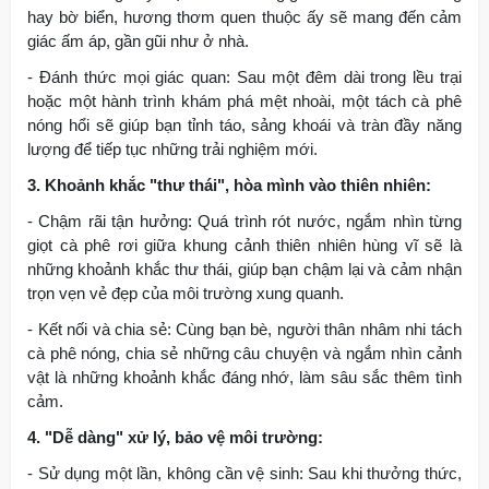
hay bờ biển, hương thơm quen thuộc ấy sẽ mang đến cảm
giác ấm áp, gần gũi như ở nhà.
- Đánh thức mọi giác quan: Sau một đêm dài trong lều trại
hoặc một hành trình khám phá mệt nhoài, một tách cà phê
nóng hổi sẽ giúp bạn tỉnh táo, sảng khoái và tràn đầy năng
lượng để tiếp tục những trải nghiệm mới.
3. Khoảnh khắc "thư thái", hòa mình vào thiên nhiên:
- Chậm rãi tận hưởng: Quá trình rót nước, ngắm nhìn từng
giọt cà phê rơi giữa khung cảnh thiên nhiên hùng vĩ sẽ là
những khoảnh khắc thư thái, giúp bạn chậm lại và cảm nhận
trọn vẹn vẻ đẹp của môi trường xung quanh.
- Kết nối và chia sẻ: Cùng bạn bè, người thân nhâm nhi tách
cà phê nóng, chia sẻ những câu chuyện và ngắm nhìn cảnh
vật là những khoảnh khắc đáng nhớ, làm sâu sắc thêm tình
cảm.
4. "Dễ dàng" xử lý, bảo vệ môi trường:
- Sử dụng một lần, không cần vệ sinh: Sau khi thưởng thức,