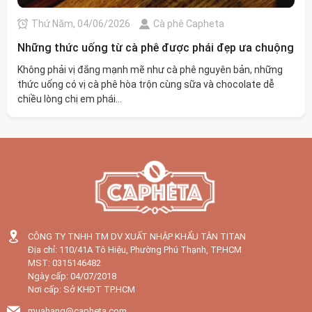
Thứ Năm, 04/06/2026
Cà phê Capheta
Những thức uống từ cà phê được phái đẹp ưa chuộng
Không phải vị đắng mạnh mẽ như cà phê nguyên bản, những
thức uống có vị cà phê hòa trộn cùng sữa và chocolate dễ
chiều lòng chị em phái...
CÔNG TY TNHH TM DV XUẤT NHẬP KHẨU TÂN TITAN
Địa chỉ: 110/41A Tô Hiệu, Phường Phú Thạnh, TP.HCM
MST: 0315146482
Ngày cấp: 04/07/2018
Nơi cấp: Sở KHĐT TP.HCM
muahang@capheta.com