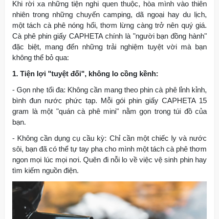
Khi rời xa những tiện nghi quen thuộc, hòa mình vào thiên
nhiên trong những chuyến camping, dã ngoại hay du lịch,
một tách cà phê nóng hổi, thơm lừng càng trở nên quý giá.
Cà phê phin giấy CAPHETA chính là "người bạn đồng hành"
đặc biệt, mang đến những trải nghiệm tuyệt vời mà bạn
không thể bỏ qua:
1. Tiện lợi "tuyệt đối", không lo cồng kềnh:
- Gọn nhẹ tối đa: Không cần mang theo phin cà phê lỉnh kỉnh,
bình đun nước phức tạp. Mỗi gói phin giấy CAPHETA 15
gram là một "quán cà phê mini" nằm gọn trong túi đồ của
bạn.
- Không cần dụng cụ cầu kỳ: Chỉ cần một chiếc ly và nước
sôi, bạn đã có thể tự tay pha cho mình một tách cà phê thơm
ngon mọi lúc mọi nơi. Quên đi nỗi lo về việc vệ sinh phin hay
tìm kiếm nguồn điện.