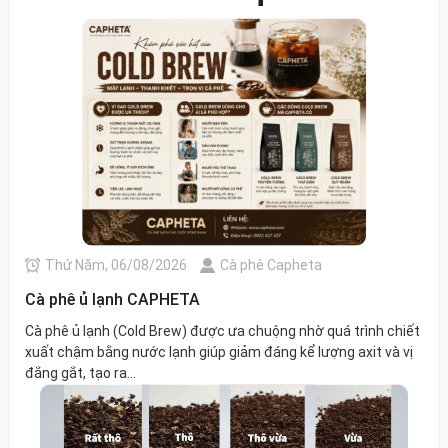
Thứ Năm, 06/08/2026
Cà phê Capheta
Cà phê ủ lạnh CAPHETA
Cà phê ủ lạnh (Cold Brew) được ưa chuộng nhờ quá trình chiết
xuất chậm bằng nước lạnh giúp giảm đáng kể lượng axit và vị
đắng gắt, tạo ra...