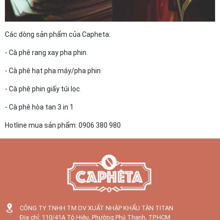
Các dòng sản phẩm của Capheta:
- Cà phê rang xay pha phin.
- Cà phê hạt pha máy/pha phin
- Cà phê phin giấy túi lọc
- Cà phê hòa tan 3 in 1
Hotline mua sản phẩm: 0906 380 980
CÔNG TY TNHH TM DV XUẤT NHẬP KHẨU TÂN TITAN
Địa chỉ: 110/41A Tô Hiệu, Phường Phú Thạnh, TP.HCM